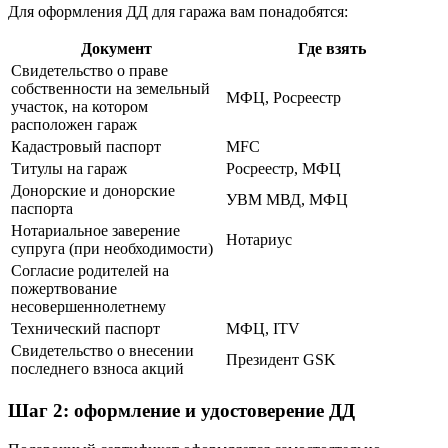
Для оформления ДД для гаража вам понадобятся:
Документ
Где взять
Свидетельство о праве
собственности на земельный
МФЦ, Росреестр
участок, на котором
расположен гараж
Кадастровый паспорт
MFC
Титулы на гараж
Росреестр, МФЦ
Донорские и донорские
УВМ МВД, МФЦ
паспорта
Нотариальное заверение
Нотариус
супруга (при необходимости)
Согласие родителей на
пожертвование
несовершеннолетнему
Технический паспорт
МФЦ, ITV
Свидетельство о внесении
Президент GSK
последнего взноса акций
Шаг 2: оформление и удостоверение ДД