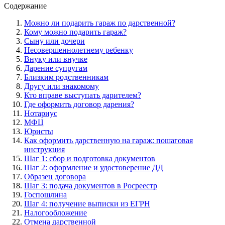
Содержание
Можно ли подарить гараж по дарственной?
Кому можно подарить гараж?
Сыну или дочери
Несовершеннолетнему ребенку
Внуку или внучке
Дарение супругам
Близким родственникам
Другу или знакомому
Кто вправе выступать дарителем?
Где оформить договор дарения?
Нотариус
МФЦ
Юристы
Как оформить дарственную на гараж: пошаговая
инструкция
Шаг 1: сбор и подготовка документов
Шаг 2: оформление и удостоверение ДД
Образец договора
Шаг 3: подача документов в Росреестр
Госпошлина
Шаг 4: получение выписки из ЕГРН
Налогообложение
Отмена дарственной