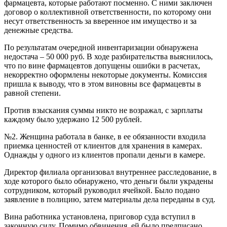
фармацевта, которые работают посменно. С ними заключен
договор о коллективной ответственности, по которому они
несут ответственность за вверенное им имущество и за
денежные средства.
По результатам очередной инвентаризации обнаружена
недостача – 50 000 руб. В ходе разбирательства выяснилось,
что по вине фармацевтов допущены ошибки в расчетах,
некорректно оформлены некоторые документы. Комиссия
пришла к выводу, что в этом виновны все фармацевты в
равной степени.
Против взыскания суммы никто не возражал, с зарплаты
каждому было удержано 12 500 рублей.
№2. Женщина работала в банке, в ее обязанности входила
приемка ценностей от клиентов для хранения в камерах.
Однажды у одного из клиентов пропали деньги в камере.
Директор филиала организовал внутреннее расследование, в
ходе которого было обнаружено, что деньги были украдены
сотрудником, который руководил ячейкой. Было подано
заявление в полицию, затем материалы дела переданы в суд.
Вина работника установлена, приговор суда вступил в
законную силу. Помимо обвинения, ей было предписано