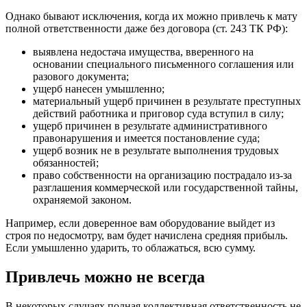
Однако бывают исключения, когда их можно привлечь к мату
полной ответственности даже без договора (ст. 243 ТК РФ):
выявлена ​​недостача имущества, вверенного на
основании специального письменного соглашения или
разового документа;
ущерб нанесен умышленно;
материальный ущерб причинен в результате преступных
действий работника и приговор суда вступил в силу;
ущерб причинен в результате административного
правонарушения и имеется постановление суда;
ущерб возник не в результате выполнения трудовых
обязанностей;
право собственности на организацию пострадало из-за
разглашения коммерческой или государственной тайны,
охраняемой законом.
Например, если доверенное вам оборудование выйдет из
строя по недосмотру, вам будет начислена средняя прибыль.
Если умышленно ударить, то облажаться, всю сумму.
Привлечь можно не всегда
В некоторых случаях полная коллективная ответственность не