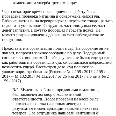
компенсации ущерба третьим лицам.
Через некоторое время после приема на работу была
проведена проверка магазина и обнаружена недостача.
Рабочие настояли на перепроверке и пересчете товара, размер
недостачи уменьшили. Сотрудник частично узнал ее, часть
денег заплатил, а другую пообещал передать позже. На
момент подачи заявления деньги на счет работодателя не
поступили.
Представитель организации подал в суд. На собрание он не
явился, попросил заочное заседание по делу. Подсудимый
согласился с вопросом. И выбора у него не было: еще до того,
как работодатель обратился в суд, он согласился добровольно
возместить ущерб. Рассмотрев дело, суд полностью
удовлетворил требования (Решение № 2-159 / 2017 2-159 /
2017 ~ М-132/2017 М-132/2017 от 26 мая 2017 г по делу № 2-
159 / 2017).
№2. Мужчины работали продавцами в магазине,
был заключен договор о коллективной
ответственности. После проверки на кассе была
выявлена ​​нехватка наличных денег, а по
результатам инвентаризации выявлена ​​нехватка
товаров. Оба сотрудника написали квитанции о