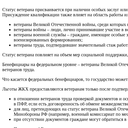
Статус ветерана присваивается при наличии особых заслуг ил
Присуждение квалификации также влияет на область работы ил
ветераны Великой Отечественной войны, среди которых н
ветераны войны – люди, лично принимавшие участие в 
ветераны военной службы – граждане, имеющие особые 
военизированных формированиях;
ветераны труда, подтвердившие значительный стаж работы,
Статус ветерана повлияет на объем мер социальной поддержки,
Бенефициары на федеральном уровне – ветераны Великой Оте
ветеранов труда.
Что касается федеральных бенефициаров, то государство може
Льготы ЖКХ предоставляются ветеранам только после подтверж
в отношении ветеранов труда проверкой документов и о
в ПФР, если есть договоренность об обмене межведомств
для лиц, претендующих на статус ветерана Великой Отеч
Минобороны РФ (например, военный комиссариат по мес
при отсутствии документов граждане могут обратиться в