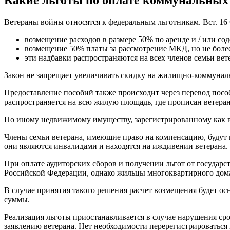
Ветераны войны относятся к федеральным льготникам. Вст. 16
возмещение расходов в размере 50% по аренде и / или 
возмещение 50% платы за рассмотрение МКД, но не бол
эти надбавки распространяются на всех членов семьи в
Закон не запрещает увеличивать скидку на жилищно-коммунал
Предоставление пособий также происходит через перевод пособ
распространяется на всю жилую площадь, где прописан ветеран 
По иному недвижимому имуществу, зарегистрированному как ве
Члены семьи ветерана, имеющие право на компенсацию, будут 
они являются инвалидами и находятся на иждивении ветерана.
При оплате аудиторских сборов и получении льгот от госуда
Российской Федерации, однако жильцы многоквартирного дома
В случае принятия такого решения расчет возмещения будет о
суммы.
Реализация льготы приостанавливается в случае нарушения с
заявлению ветерана. Нет необходимости перерегистрироваться 