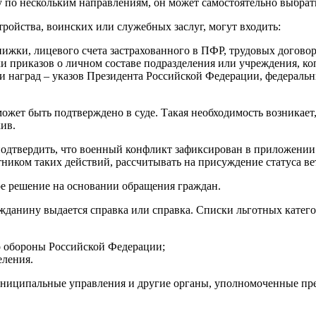
зу по нескольким направлениям, он может самостоятельно выбра
ройства, воинских или служебных заслуг, могут входить:
ижки, лицевого счета застрахованного в ПФР, трудовых договоро
и приказов о личном составе подразделения или учреждения, к
и наград – указов Президента Российской Федерации, федераль
может быть подтверждено в суде. Такая необходимость возникает,
ив.
подтвердить, что военный конфликт зафиксирован в приложении 
тником таких действий, рассчитывать на присуждение статуса в
е решение на основании обращения граждан.
ажданину выдается справка или справка. Списки льготных кате
о обороны Российской Федерации;
еления.
муниципальные управления и другие органы, уполномоченные пр