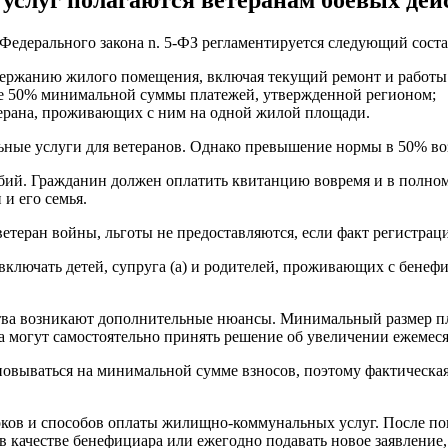
 Федерального закона n. 5-ФЗ регламентируется следующий сост
содержанию жилого помещения, включая текущий ремонт и рабо
ее 50% минимальной суммы платежей, утвержденной регионом;
етерана, проживающих с ним на одной жилой площади.
ьные услуги для ветеранов. Однако превышение нормы в 50% во
ий. Гражданин должен оплатить квитанцию ​​вовремя и в полном 
и его семья.
теран войны, льготы не предоставляются, если факт регистраци
включать детей, супруга (а) и родителей, проживающих с бенеф
рства возникают дополнительные нюансы. Минимальный размер п
 могут самостоятельно принять решение об увеличении ежемеся
сновываться на минимальной сумме взносов, поэтому фактическ
роков и способов оплаты жилищно-коммунальных услуг. После п
в качестве бенефициара или ежегодно подавать новое заявление,