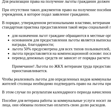
Для реализации права на получение льготы гражданин должен 
При отсутствии таких документов право на получение пособи
учреждения, в которое подал заявление гражданин.
В порядке, утвержденном региональными властями, ветеранам
стандартная практика предоставления такой меры социальной 
для назначения льгот граждане обращаются в местные ор
основанием для предоставления льготы является выписка,
награды, благодарности;
льгота 50% предусмотрена для всех типов пользователей, 
льгота предоставляется на компенсационной основе: по
перевод денежных средств не зависит от порядка расчет
Примечание! Льготы по ЖКХ ветеранам труда предоставл
приостанавливается.
Чтобы реализовать льготы для определенных видов коммунальн
жителей столицы необходимо подтвердить право на льготы при 
В этом случае по результатам календарного периода начисленн
Пособие для ветерана работы за коммунальные услуги носит л
лица, они обязаны полностью оплатить свою долю расходов.