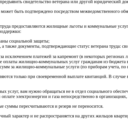
предъявить свидетельство ветерана или другой юридический до
я может быть подтверждено посредством межведомственного об
 труда предоставляются жилищные льготы и коммунальные услуг
поддержки:
ганы социальной защиты;
 а также документы, подтверждающие статус ветерана труда: св
за исключением платежей за капремонт (в некоторых регионах льг
сле оплаты жилищно-коммунальных услуг гражданам из бюджета в
а сумм за жилищно-коммунальные услуги (по приборам учета, по
яются только при своевременной выплате квитанций. В случае
ых услуг, вам нужно обращаться не в отдел социального обеспе
оплате электроэнергии и газа непосредственно в организациях,
ые суммы пересчитываются и резерв не переносится.
ичный характер и не распространяется на других жильцов кварт