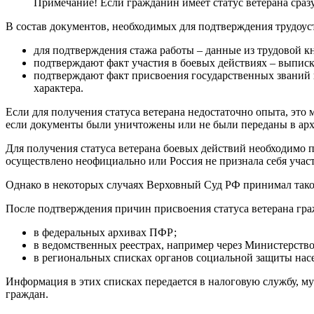
Примечание! Если гражданин имеет статус ветерана сра
В состав документов, необходимых для подтверждения трудоуст
для подтверждения стажа работы – данные из трудовой кн
подтверждают факт участия в боевых действиях – выписк
подтверждают факт присвоения государственных званий 
характера.
Если для получения статуса ветерана недостаточно опыта, это 
если документы были уничтожены или не были переданы в арх
Для получения статуса ветерана боевых действий необходимо 
осуществлено неофициально или Россия не признала себя учас
Однако в некоторых случаях Верховный Суд РФ принимал тако
После подтверждения причин присвоения статуса ветерана гр
в федеральных архивах ПФР;
в ведомственных реестрах, например через Министерств
в региональных списках органов социальной защиты нас
Информация в этих списках передается в налоговую службу, 
граждан.