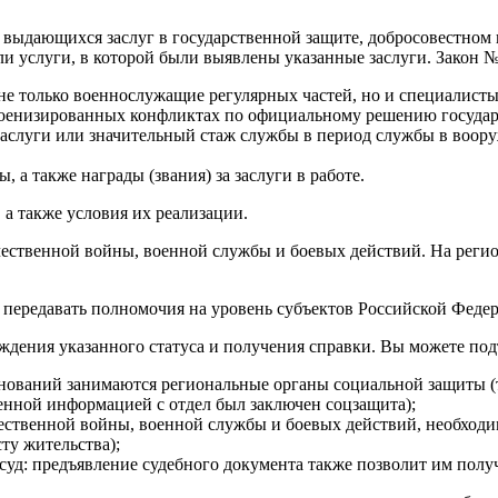
и выдающихся заслуг в государственной защите, добросовестном
и услуги, в которой были выявлены указанные заслуги. Закон №
е только военнослужащие регулярных частей, но и специалисты
военизированных конфликтах по официальному решению государ
заслуги или значительный стаж службы в период службы в воо
 а также награды (звания) за заслуги в работе.
 а также условия их реализации.
чественной войны, военной службы и боевых действий. На рег
т передавать полномочия на уровень субъектов Российской Фед
дения указанного статуса и получения справки. Вы можете подт
снований занимаются региональные органы социальной защиты (
енной информацией с отдел был заключен соцзащита);
ественной войны, военной службы и боевых действий, необходи
ту жительства);
 суд: предъявление судебного документа также позволит им полу