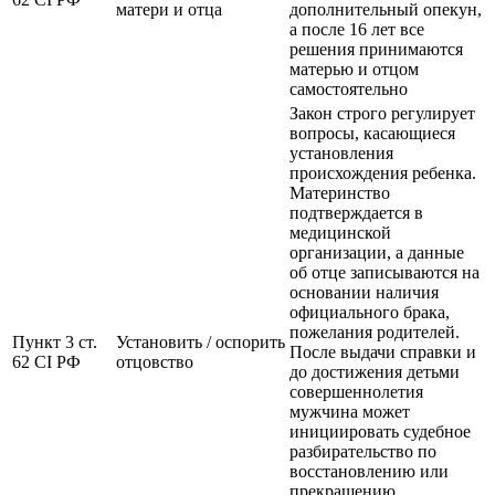
матери и отца
дополнительный опекун,
а после 16 лет все
решения принимаются
матерью и отцом
самостоятельно
Закон строго регулирует
вопросы, касающиеся
установления
происхождения ребенка.
Материнство
подтверждается в
медицинской
организации, а данные
об отце записываются на
основании наличия
официального брака,
пожелания родителей.
Пункт 3 ст.
Установить / оспорить
После выдачи справки и
62 CI РФ
отцовство
до достижения детьми
совершеннолетия
мужчина может
инициировать судебное
разбирательство по
восстановлению или
прекращению