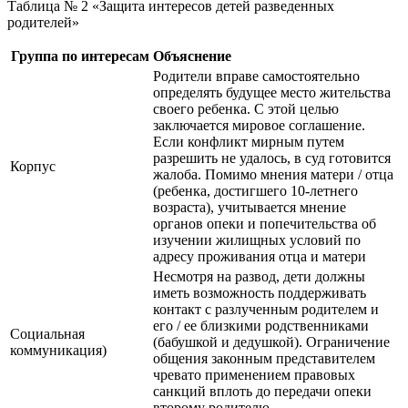
Таблица № 2 «Защита интересов детей разведенных
родителей»
Группа по интересам
Объяснение
Родители вправе самостоятельно
определять будущее место жительства
своего ребенка. С этой целью
заключается мировое соглашение.
Если конфликт мирным путем
разрешить не удалось, в суд готовится
Корпус
жалоба. Помимо мнения матери / отца
(ребенка, достигшего 10-летнего
возраста), учитывается мнение
органов опеки и попечительства об
изучении жилищных условий по
адресу проживания отца и матери
Несмотря на развод, дети должны
иметь возможность поддерживать
контакт с разлученным родителем и
его / ее близкими родственниками
Социальная
(бабушкой и дедушкой). Ограничение
коммуникация)
общения законным представителем
чревато применением правовых
санкций вплоть до передачи опеки
второму родителю