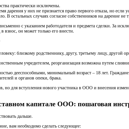
рства практически исключены.
ремя дарения у них не признается право первого отказа, но если
о. В остальных случаях согласие собственников на дарение не т
исьменно с указанием работодателя и предмета сделки. За искл
в взнос, он может только его внести.
?
овеку: близкому родственнику, другу, третьему лицу, другой о
динственным учредителем, реорганизация возможна путем слиян
остью дееспособными, минимальный возраст – 18 лет. Граждане
ителей и органов опеки, брака.
в, но для вступления нового участника в ООО и внесения изме
уставном капитале ООО: пошаговая инс
ствовать дальше.
ние, вам необходимо сделать следующее: