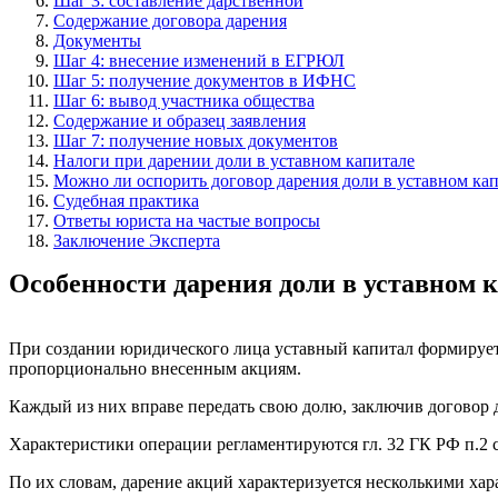
Шаг 3: составление дарственной
Содержание договора дарения
Документы
Шаг 4: внесение изменений в ЕГРЮЛ
Шаг 5: получение документов в ИФНС
Шаг 6: вывод участника общества
Содержание и образец заявления
Шаг 7: получение новых документов
Налоги при дарении доли в уставном капитале
Можно ли оспорить договор дарения доли в уставном ка
Судебная практика
Ответы юриста на частые вопросы
Заключение Эксперта
Особенности дарения доли в уставном
При создании юридического лица уставный капитал формирует
пропорционально внесенным акциям.
Каждый из них вправе передать свою долю, заключив договор д
Характеристики операции регламентируются гл. 32 ГК РФ п.2 с
По их словам, дарение акций характеризуется несколькими хар