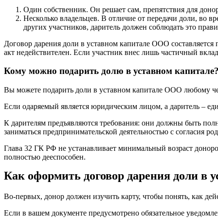
Один собственник. Он решает сам, препятствия для доно
Несколько владельцев. В отличие от передачи доли, во в
других участников, даритель должен соблюдать это правил
Договор дарения доли в уставном капитале ООО составляется п
акт недействителен. Если участник внес лишь частичный вклад 
Кому можно подарить долю в уставном капитале
Вы можете подарить доли в уставном капитале ООО любому чел
Если одаряемый является юридическим лицом, а даритель – е
К дарителям предъявляются требования: они должны быть полн
заниматься предпринимательской деятельностью с согласия род
Глава 32 ГК РФ не устанавливает минимальный возраст доноро
полностью дееспособен.
Как оформить договор дарения доли в 
Во-первых, донор должен изучить карту, чтобы понять, как дей
Если в вашем документе предусмотрено обязательное уведомле