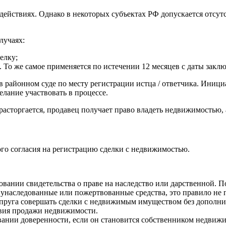
действиях. Однако в некоторых субъектах РФ допускается отсутст
лучаях:
елку;
То же самое применяется по истечении 12 месяцев с даты заклю
районном суде по месту регистрации истца / ответчика. Инициа
лание участвовать в процессе.
расторгается, продавец получает право владеть недвижимостью,
ого согласия на регистрацию сделки с недвижимостью.
овании свидетельства о праве на наследство или дарственной. П
а унаследованные или пожертвованные средства, это правило не 
супруга совершать сделки с недвижимым имуществом без допол
вия продажи недвижимости.
овании доверенности, если он становится собственником недвижи