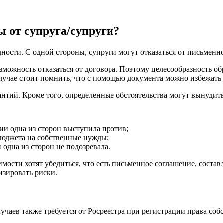
ы от супруга/супруги?
ости. С одной стороны, супруги могут отказаться от письменн
озможность отказаться от договора. Поэтому целесообразность о
лучае стоит помнить, что с помощью документа можно избежать
нтий. Кроме того, определенные обстоятельства могут вынудить 
и одна из сторон выступила против;
бюджета на собственные нужды;
 одна из сторон не подозревала.
мости хотят убедиться, что есть письменное соглашение, состав
изировать риски.
лучаев также требуется от Росреестра при регистрации права с