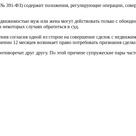
г. № 391-ФЗ) содержит положения, регулирующие операции, сов
едвижимостью муж или жена могут действовать только с обоюдног
в некоторых случаях обратиться в суд.
ния согласия одной из сторон на совершение сделок с недвижи
чении 12 месяцев возникает право потребовать признания сделк
ротиворечат друг другу. По этой причине супружеские пары час