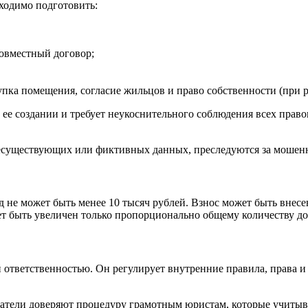
ходимо подготовить:
совместный договор;
упка помещения, согласие жильцов и право собственности (при р
е создании и требует неукоснительного соблюдения всех правов
несуществующих или фиктивных данных, преследуются за мошен
 не может быть менее 10 тысяч рублей. Взнос может быть внесе
жет быть увеличен только пропорционально общему количеству до
 ответственностью. Он регулирует внутренние правила, права и
матели доверяют процедуру грамотным юристам, которые учиты