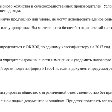
бного хозяйства и сельскохозяйственных производителей. Услови
щего дохода.
енную продукцию или уловы, не могут использовать единое сел
или упрощенная. Вы можете вести бизнес без ограничений на т
пределиться с ОКВЭД по единому классификатору на 2017 год.
ции учредители должны внести изменения и уведомить налогову
й орган подается форма P13001 и, если в документе предусмотр
стрировать общество с ограниченной ответственностью без прив
льной подаче документов и ошибкам. Придется повторять все ша