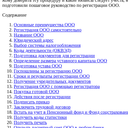
Кому доверить эту процедуру и какие нюансы следует учесть
подготовили пошаговое руководство по регистрации ООО.
Содержание
Основные преимущества ООО
Регистрация ООО самостоятельно
Название ООО
Юридический адрес
Выбор системы налогообложения
Коды деятельности (ОКВЭД)
Подготовка документов для регистрации
Определение размера уставного капитала ООО
Подготовка устава ООО
Госпошлины за регистрацию ООО
Сроки и результаты регистрации ООО
Получение учредительных документов
Регистрация ООО с помощью регистратора
Покупка готовой ООО
Действия после регистрации
Подписать приказ
Заключить трудовой договор
Встать на учет в Пенсионный фонд и Фонд соцстрахован
Получить коды статистики
Получить печать
Открыть расчетный счет ООО в любом банке