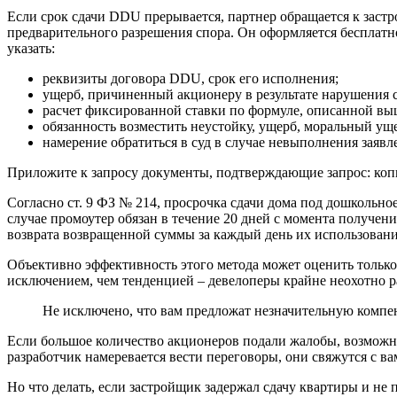
Если срок сдачи DDU прерывается, партнер обращается к заст
предварительного разрешения спора. Он оформляется бесплатн
указать:
реквизиты договора DDU, срок его исполнения;
ущерб, причиненный акционеру в результате нарушения с
расчет фиксированной ставки по формуле, описанной вы
обязанность возместить неустойку, ущерб, моральный ущ
намерение обратиться в суд в случае невыполнения заявл
Приложите к запросу документы, подтверждающие запрос: коп
Согласно ст. 9 ФЗ № 214, просрочка сдачи дома под дошкольно
случае промоутер обязан в течение 20 дней с момента получен
возврата возвращенной суммы за каждый день их использовани
Объективно эффективность этого метода может оценить только
исключением, чем тенденцией – девелоперы крайне неохотно р
Не исключено, что вам предложат незначительную комп
Если большое количество акционеров подали жалобы, возможно
разработчик намеревается вести переговоры, они свяжутся с в
Но что делать, если застройщик задержал сдачу квартиры и не 