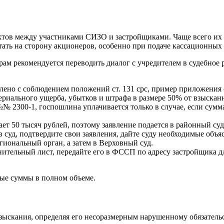
иктов между участниками СИЗО и застройщиками. Чаще всего их
ть на сторону акционеров, особенно при подаче кассационных 
ам рекомендуется переводить диалог с учредителем в судебное 
лено с соблюдением положений ст. 131 cpc, пример приложения 
ериального ущерба, убытков и штрафа в размере 50% от взыскан
 №№ 2300-1, госпошлина уплачивается только в случае, если сум
ет 50 тысяч рублей, поэтому заявление подается в районный суд
в суд, подтвердите свои заявления, дайте суду необходимые объ
гиональный орган, а затем в Верховный суд.
ительный лист, передайте его в ФССП по адресу застройщика д
ные суммы в полном объеме.
ыскания, определяя его несоразмерным нарушенному обязательст