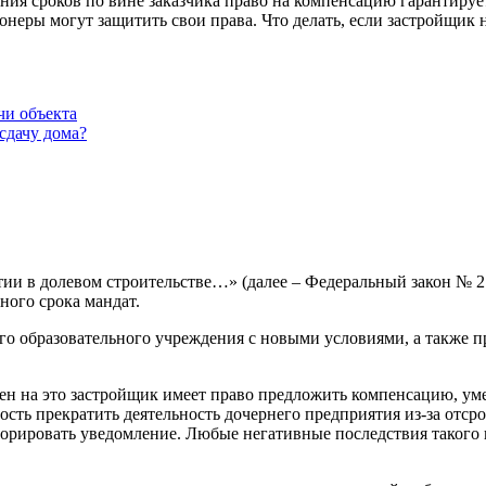
дения сроков по вине заказчика право на компенсацию гарантиру
неры могут защитить свои права. Что делать, если застройщик 
чи объекта
сдачу дома?
стии в долевом строительстве…» (далее – Федеральный закон № 2
ного срока мандат.
го образовательного учреждения с новыми условиями, а также 
мен на это застройщик имеет право предложить компенсацию, у
сть прекратить деятельность дочернего предприятия из-за отсро
норировать уведомление. Любые негативные последствия такого