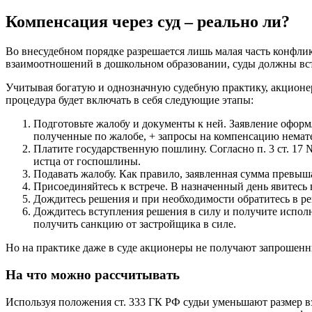
Компенсация через суд – реально ли?
Во внесудебном порядке разрешается лишь малая часть конфл
взаимоотношений в дошкольном образовании, суды должны вста
Учитывая богатую и однозначную судебную практику, акционер
процедура будет включать в себя следующие этапы:
Подготовьте жалобу и документы к ней. Заявление оформ
полученные по жалобе, + запросы на компенсацию немат
Платите государственную пошлину. Согласно п. 3 ст. 17
истца от госпошлины.
Подавать жалобу. Как правило, заявленная сумма превыша
Присоединяйтесь к встрече. В назначенный день явитесь 
Дождитесь решения и при необходимости обратитесь в ре
Дождитесь вступления решения в силу и получите исполн
получить санкцию от застройщика в силе.
Но на практике даже в суде акционеры не получают запрошен
На что можно рассчитывать
Используя положения ст. 333 ГК РФ судьи уменьшают размер вз