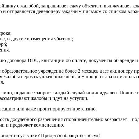
ройщику с жалобой, запрашивает сдачу объекта и выплачивает к
о и отправляется девелоперу заказным письмом со списком влож
рока;
ше, и другие возмещения убытков;
ерб;
ения.
ию договора DDU, квитанции об оплате, документы об аренде и
е образовательное учреждение более 2 месяцев дает акционеру п
ия жалобы вернуть уплаченные деньги + проценты за их использо
я.
 лицо, подавшее запрос: каждый случай индивидуален. Полное 
ассматривают жалобы и идут на уступки.
енсацию или даже проигнорируют претензию.
сть досудебного разрешения спора значительно возрастает – по
ами и предложат компенсацию.
пойдет на уступки? Придется обращаться в суд!