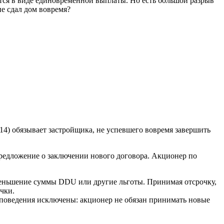
ется в виде единовременной выплаты. Но есть большой разрыв
не сдал дом вовремя?
14) обязывает застройщика, не успевшего вовремя завершить
предложение о заключении нового договора. Акционер по
меньшение суммы DDU или другие льготы. Принимая отсрочку,
чки.
 поведения исключены: акционер не обязан принимать новые