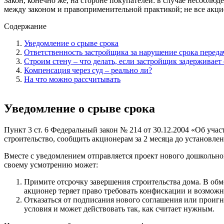
Закон, конечно же, на стороне покупателей: в случае несоблю
между законом и правоприменительной практикой; не все акцио
Содержание
Уведомление о срыве срока
Ответственность застройщика за нарушение срока переда
Строим стену – что делать, если застройщик задерживает 
Компенсация через суд – реально ли?
На что можно рассчитывать
Уведомление о срыве срока
Пункт 3 ст. 6 Федеральный закон № 214 от 30.12.2004 «Об уча
строительство, сообщить акционерам за 2 месяца до установлен
Вместе с уведомлением отправляется проект нового дошкольно
своему усмотрению может:
Примите отсрочку завершения строительства дома. В об
акционер теряет право требовать конфискации и возможно
Отказаться от подписания нового соглашения или проиг
условия и может действовать так, как считает нужным.