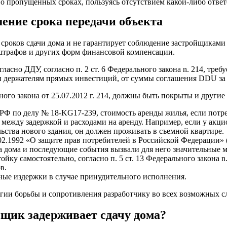
о пропущенных сроках, пользуясь отсутствием какой-либо отве
ение срока передачи объекта
 сроков сдачи дома и не гарантирует соблюдение застройщиками
 штрафов и других форм финансовой компенсации.
асно ДДУ, согласно п. 2 ст. 6 Федерального закона n. 214, треб
и держателям прямых инвестиций, от суммы соглашения DDU за
ного закона от 25.07.2012 г. 214, должны быть покрыты и другие
РФ по делу № 18-KG17-239, стоимость аренды жилья, если потре
 между задержкой и расходами на аренду. Например, если у акцио
ьства нового здания, он должен проживать в съемной квартире.
.02.1992 «О защите прав потребителей в Российской Федерации» (
а дома и последующие события вызвали для него значительные 
ойку самостоятельно, согласно п. 5 ст. 13 Федерального закона 
в.
ные издержки в случае принудительного исполнения.
гии борьбы и сопротивления разработчику во всех возможных с
ойщик задерживает сдачу дома?