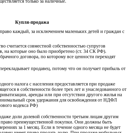
ществляется только за наличные.
Купля-продажа
 право каждый, за исключением маленьких детей и граждан с
и
во считается совместной собственностью супругов
, на которые оно было приобретено (ст. 34 СК РФ).
брачного договора, по которому все ценности переходят
перекладывает продавец, потому что он получает прибыль от
дного налога с населения предоставляется при продаже
щегося в собственности более трех лет и унаследованного от
приватизации, аренды или при отсутствии другого жилья на
 минимальный срок удержания для освобождения от НДФЛ
огового кодекса РФ)
родаже доли долевой собственности третьим лицам другим
я право преимущественной покупки. Они должны быть
ениях за 1 месяц. Если в течение одного месяца не будет
продавец имеет право продать долю. При продаже мобильных