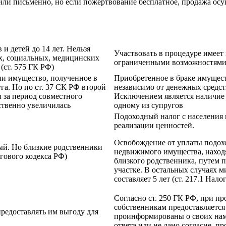
или письменно, но если пожертвование бесплатное, продажа осу
и детей до 14 лет. Нельзя
Участвовать в процедуре имеет
х, социальных, медицинских
ограниченными возможностям
(ст. 575 ГК РФ)
ии имущество, полученное в
Приобретенное в браке имущест
га. Но по ст. 37 СК РФ второй
независимо от денежных средств
 за период совместного
Исключением является наличие 
ственно увеличилась
одному из супругов
Подоходный налог с населения 
реализации ценностей.
Освобождение от уплаты подохо
ый. Но близкие родственники
недвижимого имущества, находя
гового кодекса РФ)
близкого родственника, путем 
участке. В остальных случаях
составляет 5 лет (ст. 217.1 Нал
Согласно ст. 250 ГК РФ, при п
собственникам предоставляетс
предоставлять им выгоду для
проинформированы о своих намер
ответа или не дано согласие, 