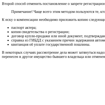
Второй способ отменить постановление о запрете регистрацион
Примечание! Чаще всего этим методом пользуются те, кто 
К иску о компенсации необходимо приложить копию следующи
паспорт актера;
копия свидетельства о регистрации;
договор купли-продажи или иной документ, подтвержда
справка из ГИБДД с указанием причин задержания автом
квитанция об уплате государственной пошлины.
В некоторых случаях рассмотрение дела может затянуться надол
перенесен в другое имущество бывшего владельца или отменен