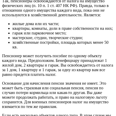
Так, пенсионеры освобождаются от налога на имущество
физических лиц (п. 10 п. 1 ст. 407 НК РФ). Правда, только в
отношении одного имущества каждого вида, пока они не
используются в хозяйственной деятельности. Является:
жилые дома или их части;
квартиры, комнаты, доли в праве собственности на них;
гараж или парковочное место;
мастерские, студии, творческие студии;
хозяйственные постройки, площадь которых менее 50
кв.
Пенсионер может получить пособие по одному объекту
каждого вида. Предположим. Бенефициару принадлежат 1
жилой дом, 2 квартиры и гараж. Вы освобождаетесь от налога
за 1 дом, 1 квартиру и 1 гараж, за одну из квартир вам все
равно придется платить налог.
Основание для начисления пенсии значения не имеет. Это
может быть страховая или социальная пенсия, пенсия по
случаю потери кормильца или какая-то другая. Вы даже
можете продолжать работать, и право на налоговую льготу
сохранится. Для военных пенсионеров налог на имущество
взимается по тем же правилам.
Если есть несколько объектов одного типа. В этом случае мы