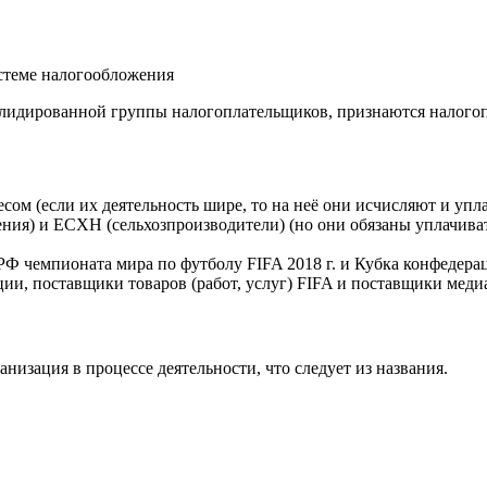
стеме налогообложения
лидированной группы налогоплательщиков, признаются налого
м (если их деятельность шире, то на неё они исчисляют и упла
ия) и ЕСХН (сельхозпроизводители) (но они обязаны уплачивать
Ф чемпионата мира по футболу FIFA 2018 г. и Кубка конфедераци
ии, поставщики товаров (работ, услуг) FIFA и поставщики мед
низация в процессе деятельности, что следует из названия.