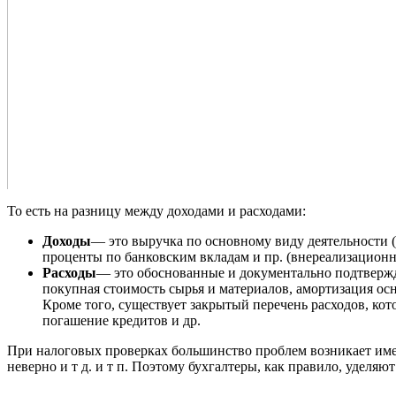
То есть на разницу между доходами и расходами:
Доходы
— это выручка по основному виду деятельности (
проценты по банковским вкладам и пр. (внереализацион
Расходы
— это обоснованные и документально подтвержде
покупная стоимость сырья и материалов, амортизация осн
Кроме того, существует закрытый перечень расходов, ко
погашение кредитов и др.
При налоговых проверках большинство проблем возникает име
неверно и т д. и т п. Поэтому бухгалтеры, как правило, уде