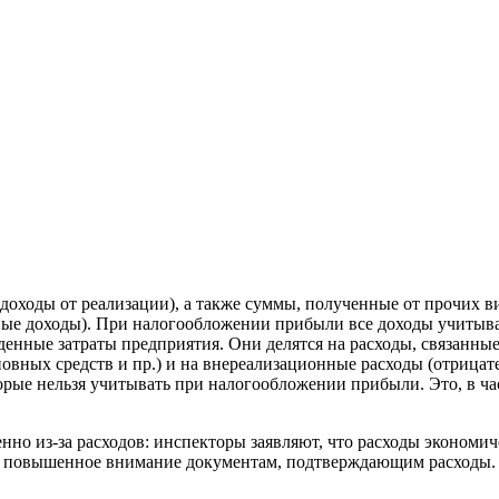
доходы от реализации), а также суммы, полученные от прочих ви
ные доходы). При налогообложении прибыли все доходы учитыва
нные затраты предприятия. Они делятся на расходы, связанные 
овных средств и пр.) и на внереализационные расходы (отрицате
торые нельзя учитывать при налогообложении прибыли. Это, в ч
нно из-за расходов: инспекторы заявляют, что расходы эконом
ляют повышенное внимание документам, подтверждающим расходы.