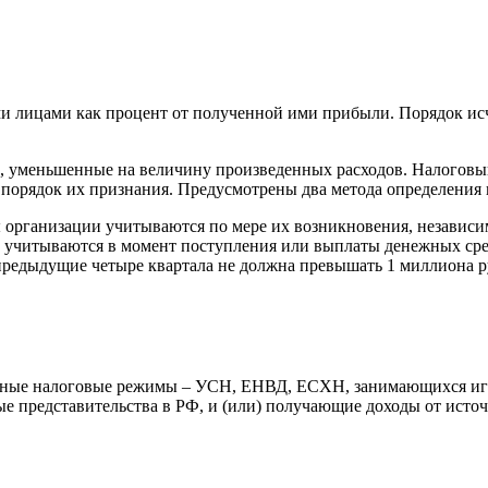
 лицами как процент от полученной ими прибыли. Порядок исч
, уменьшенные на величину произведенных расходов. Налоговый
и порядок их признания. Предусмотрены два метода определения
ы организации учитываются по мере их возникновения, независ
ы учитываются в момент поступления или выплаты денежных средс
предыдущие четыре квартала не должна превышать 1 миллиона р
ьные налоговые режимы – УСН, ЕНВД, ЕСХН, занимающихся иго
е представительства в РФ, и (или) получающие доходы от источ